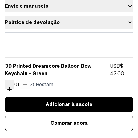
Envio e manuseio
Política de devolução
3D Printed Dreamcore Balloon Bow
USD$
Keychain - Green
42.00
25
Restam
01
Adicionar à sacola
Comprar agora