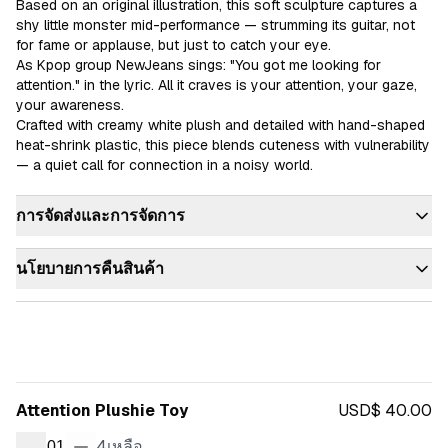
Based on an original illustration, this soft sculpture captures a 
shy little monster mid-performance — strumming its guitar, not 
for fame or applause, but just to catch your eye.

As Kpop group NewJeans sings: "You got me looking for 
attention." in the lyric. All it craves is your attention, your gaze, 
your awareness.

Crafted with creamy white plush and detailed with hand-shaped 
heat-shrink plastic, this piece blends cuteness with vulnerability 
— a quiet call for connection in a noisy world.
การจัดส่งและการจัดการ
นโยบายการคืนสินค้า
Attention Plushie Toy
USD$ 40.00
4
เหลือ
01