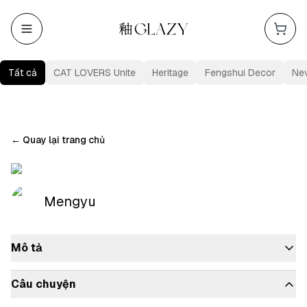
Tất cả
CAT LOVERS Unite
Heritage
Fengshui Decor
Ne
←
Quay lại trang chủ
Mengyu
Mô tả
Câu chuyện