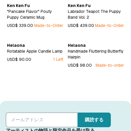
Ken Ken Fu
Ken Ken Fu
"Pancake Flavor" Pouty
Labrador Teapot The Puppy
Puppy Ceramic Mug
Band Vol. 2
USD$ 339.00
Made-to-Order
USD$ 439.00
Made-to-Order
Helaona
Helaona
Rotatable Apple Candle Lamp
Handmade Fluttering Butterfly
Hairpin
USD$ 90.00
1 Left
USD$ 98.00
Made-to-order
購読する
アーティストの物語と限定作品を受け取る