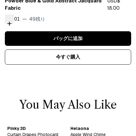
Powder Blue & Gold Abstract Jacquard
USD$
Fabric
18.00
49
残り
01
バッグに追加
今すぐ購入
You May Also Like
Pinky 3D
Helaona
Curtain Drapes Photocard
Apple Wind Chime