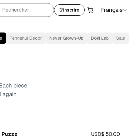
Français
Rechercher
S'inscrire
ge
Fengshui Decor
Never Grown-Up
Doki Lab
Sale
 Each piece
 again.
Puzzz
USD$ 50.00